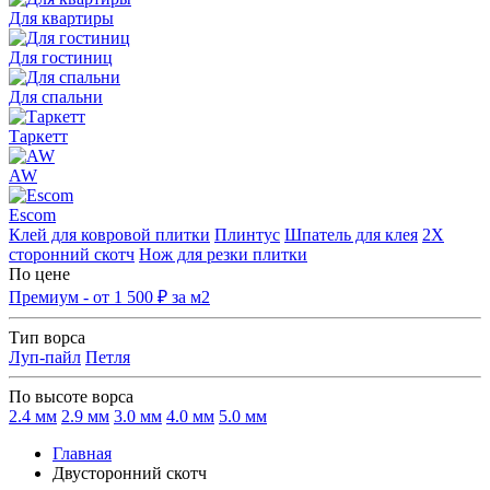
Для квартиры
Для гостиниц
Для спальни
Таркетт
AW
Escom
Клей для ковровой плитки
Плинтус
Шпатель для клея
2Х
сторонний скотч
Нож для резки плитки
По цене
Премиум - от 1 500 ₽ за м2
Тип ворса
Луп-пайл
Петля
По высоте ворса
2.4 мм
2.9 мм
3.0 мм
4.0 мм
5.0 мм
Главная
Двусторонний скотч