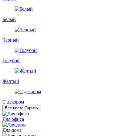
Белый
Черный
Голубой
Желтый
С декором
Все цвета
Скрыть
Для офиса
Для дома